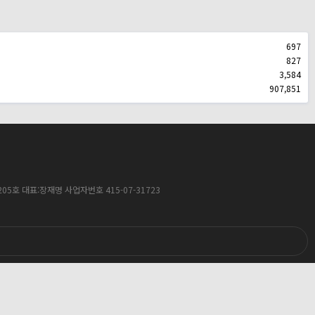
697
827
3,584
907,851
스텔 205호 대표:장재명 사업자번호 415-07-31723