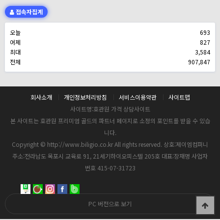
접속자집계
오늘
693
어제
827
최대
3,584
전체
907,847
회사소개
개인정보처리방침
서비스이용약관
사이트맵
사이트명:호관원 가격 상담사이트
본 사이트는 호관원 프리미엄 골드의 파트너 페이지로 소정의 포인트를 받을 수 있습
니다.
Copyright © http://www.biligio.co.kr All rights reserved. 상호:제이엠컴퍼니
주소:전라남도 목포시 교육로 91, 21세기하이오피스텔 205호 대표:장재명 사업자
번호 415-07-31723
PC 버전으로 보기