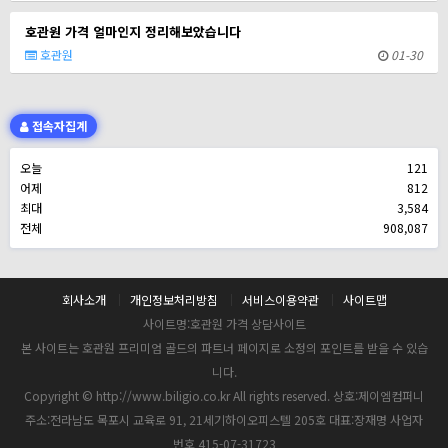
호관원 가격 얼마인지 정리해보았습니다
호관원
01-30
접속자집계
오늘
121
어제
812
최대
3,584
전체
908,087
회사소개
개인정보처리방침
서비스이용약관
사이트맵
사이트명:호관원 가격 상담사이트
본 사이트는 호관원 프리미엄 골드의 파트너 페이지로 소정의 포인트를 받을 수 있습
니다.
Copyright © http://www.biligio.co.kr All rights reserved. 상호:제이엠컴퍼니
주소:전라남도 목포시 교육로 91, 21세기하이오피스텔 205호 대표:장재명 사업자
번호 415-07-31723