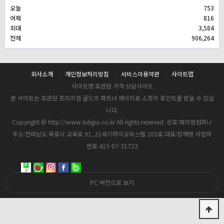
오늘
753
어제
816
최대
3,584
전체
906,264
회사소개
개인정보처리방침
서비스이용약관
사이트맵
사이트명:호관원 가격 상담사이트
본 사이트는 호관원 프리미엄 골드의 파트너 페이지로 소정의 포인트를 받을 수 있습
니다.
Copyright © http://www.biligio.co.kr All rights reserved. 상호:제이엠컴퍼니
주소:전라남도 목포시 교육로 91, 21세기하이오피스텔 205호 대표:장재명 사업자
번호 415-07-31723
PC 버전으로 보기