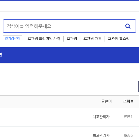
인기검색어
호관원 프리미엄 가격
호관원
호관원 가격
호관원 홈쇼핑
판
글쓴이
조회
최고관리자
8351
최고관리자
9696