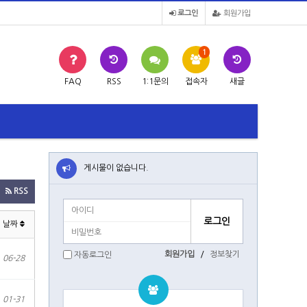
로그인
회원가입
1
FAQ
RSS
1:1문의
접속자
새글
게시물이 없습니다.
RSS
날짜
회원가입
/
정보찾기
자동로그인
06-28
01-31