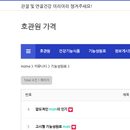
관절 및 연골건강 미리미리 챙겨주세요!
호관원 가격
호관원
건강기능식품
기능성원료
정보게시
Home
>
커뮤니티
>
기능성원료
>
Total 4건
1 페이지
번호
제목
4
압도적인
msm
의 인기
3
고시형 기능성원료
msm