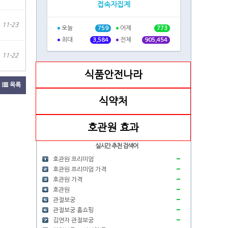
접속자집계
11-23
오늘
어제
759
773
최대
전체
3,584
905,454
11-22
식품안전나라
목록
식약처
호관원 효과
실시간 추천 검색어
호관원 프리미엄
호관원 프리미엄 가격
호관원 가격
호관원
관절보궁
관절보궁 홈쇼핑
김연자 관절보궁