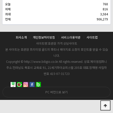
오늘
768
어제
816
최대
3,584
전체
906,279
회사소개
개인정보처리방침
서비스이용약관
사이트맵
사이트명:호관원 가격 상담사이트
본 사이트는 호관원 프리미엄 골드의 파트너 페이지로 소정의 포인트를 받을 수 있습
니다.
Copyright © http://www.biligio.co.kr All rights reserved. 상호:제이엠컴퍼니
주소:전라남도 목포시 교육로 91, 21세기하이오피스텔 205호 대표:장재명 사업자
번호 415-07-31723
PC 버전으로 보기