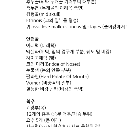
후두골(뒤와 두개골 기저부의 대부분)
측두엽 (두개골의 아래쪽 측면)
접형골(mid skull)
Ethnois (코의 일부를 형성)
귀 ossicles - malleus, incus 및 stapes (중이강에서
안면골
아래턱 (아래턱)
맥실라(위턱, 입의 경구개 부분, 궤도 및 비강)
자이고매틱 (뺨)
코의 다리(Bridge of Noses)
눈물샘 (눈의 안쪽 부분)
팔라틴(Hard Palate Of Mouth)
Vomer (비중격의 일부)
열등한 비강 콘카(비강의 측벽)
척추
7 경추(목)
12개의 흉추 (중부 척추/가슴 부위)
요추 5개 (등 아래)
사크럼(5개의 척추뼈가 서로 융합된 것)