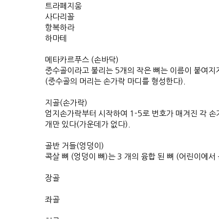
트라페지움
사다리꼴
항복하라
하마테
메타카르푸스 (손바닥)
중수골이라고 불리는 5개의 작은 뼈는 이름이 붙여지
(중수골의 머리는 손가락 마디를 형성한다).
지골(손가락)
엄지손가락부터 시작하여 1-5로 번호가 매겨진 각 손가
개만 있다(가운데가 없다).
골반 거들(엉덩이)
콕살 뼈 (엉덩이 뼈)는 3 개의 융합 된 뼈 (어린이에서
장골
좌골