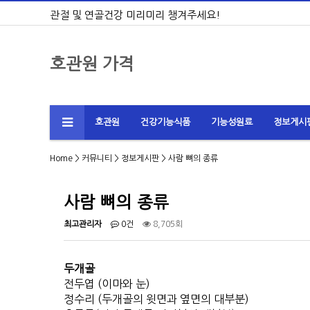
관절 및 연골건강 미리미리 챙겨주세요!
호관원 가격
호관원
건강기능식품
기능성원료
정보게시
Home
>
커뮤니티
>
정보게시판
> 사람 뼈의 종류
사람 뼈의 종류
최고관리자
0건
8,705회
두개골
전두엽 (이마와 눈)
정수리 (두개골의 윗면과 옆면의 대부분)