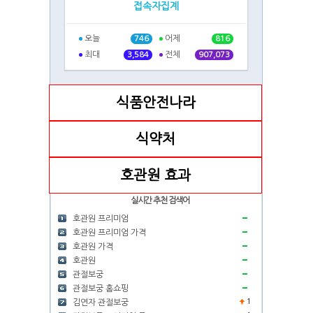
접속자집계
오늘
어제
746
816
최대
전체
3,584
907,073
식품안전나라
식약처
호관원 효과
실시간 추천 검색어
호관원 프리미엄
호관원 프리미엄 가격
호관원 가격
호관원
관절보궁
관절보궁 홈쇼핑
1
김연자 관절보궁