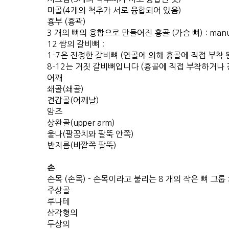
미골(4개의 척추가 서로 융합되어 있음)
흉부 (흉곽)
3 개의 뼈의 융합으로 만들어진 흉골 (가슴 뼈) : manubr
12 쌍의 갈비뼈 :
1-7은 진정한 갈비뼈 (연골에 의해 흉골에 직접 부착 
8-12는 거짓 갈비뼈입니다 (흉골에 직접 부착하거나 
어깨
쇄골(쇄골)
견갑골(어깨날)
암즈
상완골(upper arm)
울나(팔꿈치와 팔뚝 안쪽)
반지름(바깥쪽 팔뚝)
손
손목 (손목) - 손목이라고 불리는 8 개의 작은 뼈 그룹 
주상골
루나테
삼각형의
두상의