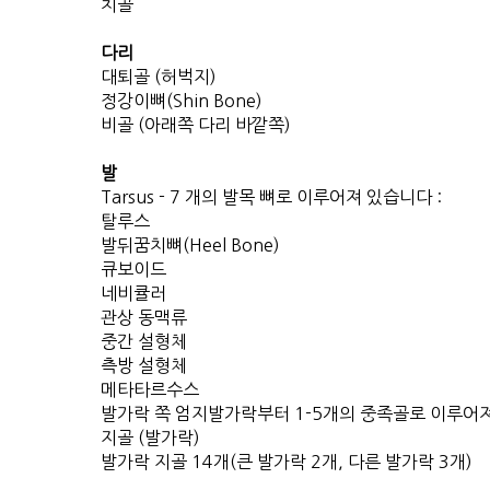
치골
다리
대퇴골 (허벅지)
정강이뼈(Shin Bone)
비골 (아래쪽 다리 바깥쪽)
발
Tarsus - 7 개의 발목 뼈로 이루어져 있습니다 :
탈루스
발뒤꿈치뼈(Heel Bone)
큐보이드
네비큘러
관상 동맥류
중간 설형체
측방 설형체
메타타르수스
발가락 쪽 엄지발가락부터 1-5개의 중족골로 이루어져
지골 (발가락)
발가락 지골 14개(큰 발가락 2개, 다른 발가락 3개)