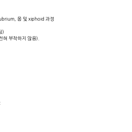
ium, 몸 및 xiphoid 과정
됨)
전혀 부착하지 않음).
: