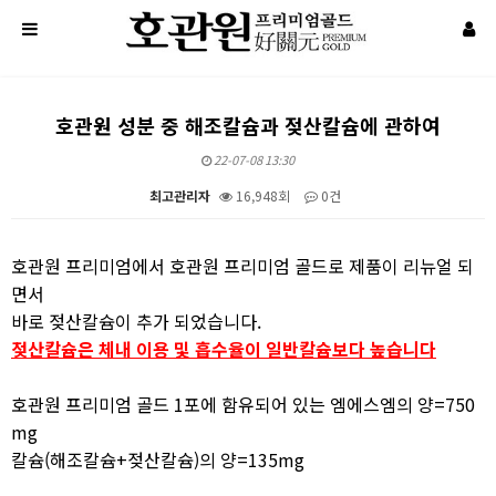
호관원 성분 중 해조칼슘과 젖산칼슘에 관하여
22-07-08 13:30
최고관리자
16,948회
0건
본문
호관원 프리미엄에서 호관원 프리미엄 골드로 제품이 리뉴얼 되
면서
바로 젖산칼슘이 추가 되었습니다.
젖산칼슘은 체내 이용 및 흡수율이 일반칼슘보다 높습니다
호관원 프리미엄 골드 1포에 함유되어 있는 엠에스엠의 양=750
mg
칼슘(해조칼슘+젖산칼슘)의 양=135mg