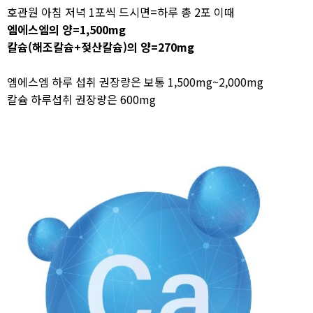
호관원 아침 저녁 1포씩 드시면=하루 총 2포 이때
엠에스엠의 양=1,500mg
칼슘(해조칼슘+젖산칼슘)의 양=270mg
엠에스엠 하루 섭취 권장량은 보통 1,500mg~2,000mg
칼슘 하루섭취 권장량은 600mg