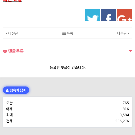
이전글
목록
다음글
댓글목록
등록된 댓글이 없습니다.
접속자집계
오늘
765
어제
816
최대
3,584
전체
906,276