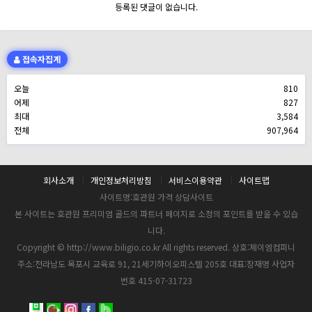
등록된 댓글이 없습니다.
접속자집계
오늘
810
어제
827
최대
3,584
전체
907,964
회사소개
개인정보처리방침
서비스이용약관
사이트맵
사이트명:호관원 가격 상담사이트
본 사이트는 호관원 프리미엄 골드의 파트너 페이지로 소정의 포인트를 받을 수 있습
니다.
Copyright © http://www.biligio.co.kr All rights reserved. 상호:제이엠컴퍼니
주소:전라남도 목포시 교육로 91, 21세기하이오피스텔 205호 대표:장재명 사업자
번호 415-07-31723